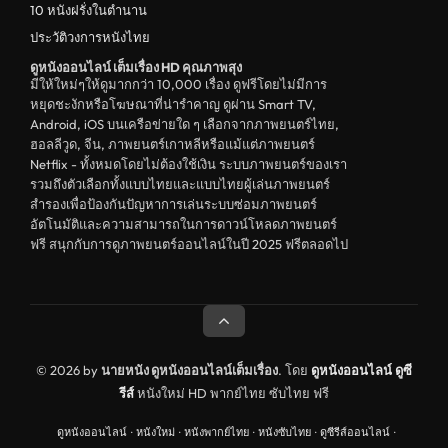
ดูหนังจีน China
10 หนังฝรั่งในตำนาน
ประวัติวงการหนังไทย
unknown
ดูหนังออนไลน์ เต็มเรื่อง HD คุณภาพสุง
ดูหนังอีโรติก R18+ erotic
มีให้ใหม่ๆให้ดูมากกว่า 10,000 เรื่อง ดูฟรีโดยไม่มีการ
หยุดชะงักหรือโฆษณาที่น่ารำคาญ ดูผ่าน Smart TV,
บู๊
Android, iOS บนเครือข่ายใด ๆ เลือกจากภาพยนตร์ไทย,
ฮอลลีวูด, จีน, ภาพยนตร์เกาหลีหรือแม้แต่ภาพยนตร์
หนังฝรั่ง
Netflix - ทั้งหมดโดยไม่ต้องใช้เงิน ระบบภาพยนตร์ของเรา
ดูหนังสารคดี Documentary
รวมถึงตัวเลือกทั้งแบบไทยและแบบไทยผู้เล่นภาพยนตร์
สำรองเพื่อป้องกันปัญหาการเล่นระบบซ่อมภาพยนตร์
สยองขวัญ
อัตโนมัติและความสามารถในการดาวน์โหลดภาพยนตร์
ฟรี สนุกกับการดูภาพยนตร์ออนไลน์ในปี 2025 ฟรีตลอดไป
ดูหนังอินเดีย India
ดูหนังประวัติศาสตร์ History
ดูหนังจีนฮ่องกง Hong Kong
ดูหนังฝรั่งเศส France
© 2026 by
นายหนัง ดูหนังออนไลน์เต็มเรื่อง
. โดย
ดูหนังออนไลน์
ดูซี
รีส์
หนังใหม่ HD พากย์ไทย ซับไทย ฟรี
ดูหนังฝรั่งแคนนาดา Canada
ดูหนังออนไลน์
·
หนังใหม่
·
หนังพากย์ไทย
·
หนังซับไทย
·
ดูซีรีส์ออนไลน์
·
หนังรักโรแมนติก