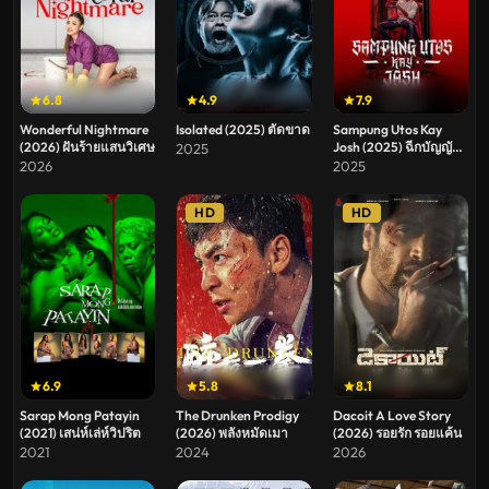
6.8
4.9
7.9
Wonderful Nightmare
Isolated (2025) ตัดขาด
Sampung Utos Kay
(2026) ฝันร้ายแสนวิเศษ
Josh (2025) ฉีกบัญญัติ
2025
แหวกศรัทธา
2026
2025
HD
HD
6.9
5.8
8.1
Sarap Mong Patayin
The Drunken Prodigy
Dacoit A Love Story
(2021) เสน่ห์เล่ห์วิปริต
(2026) พลังหมัดเมา
(2026) รอยรัก รอยแค้น
2021
2024
2026