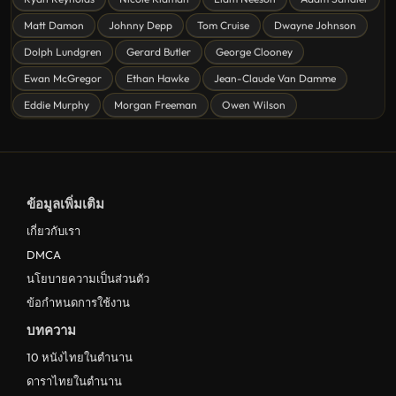
ดูหนังแฟนตาซี Fantasy
Matt Damon
Johnny Depp
Tom Cruise
Dwayne Johnson
ดูหนังลึกลับ Mystery
Dolph Lundgren
Gerard Butler
George Clooney
Ewan McGregor
Ethan Hawke
Jean-Claude Van Damme
ดูหนังอนิเมชั่น Animation
Eddie Murphy
Morgan Freeman
Owen Wilson
ดูหนังไซไฟ Sci-Fi
ดูหนังครอบครัว Family
ดูหนังฝรั่งอังกฤษ UK
ข้อมูลเพิ่มเติม
ดูหนังญี่ปุ่น Japan
เกี่ยวกับเรา
ดูหนังไทย Thailand
DMCA
ดูหนังชีวประวัติ Biography
นโยบายความเป็นส่วนตัว
ข้อกำหนดการใช้งาน
ดูหนังเกาหลีใต้ South Korea
บทความ
ระทึกขวัญ
10 หนังไทยในตำนาน
ตลก
ดาราไทยในตำนาน