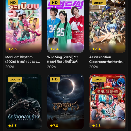
HD
HD
zoom
6.5
6.4
6.4
Mor Lam Rhythm
Wild Sing (2026) ขา
Assassination
(2026) อ้ายต้าวว เอว
แดนซ์คืนเวทีขยี้ไมค์
Classroom the Movie
หวาน ระเบียบวาทะศิลป์
Our Time (2026)
2026
2026
2026
ห้องเรียนลอบสังหาร
เดอะ มูฟวี่ ห้วงเวลาของ
zoom
HD
zoom
พวกเรา
5.3
7.0
4.8