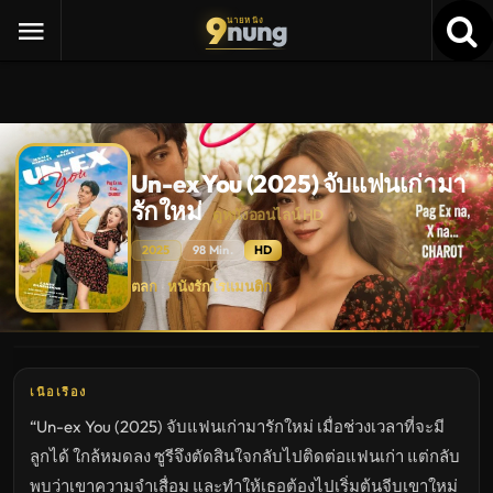
9
nung
นายหนัง
Un-ex You (2025) จับแฟนเก่ามา
รักใหม่
ดูหนังออนไลน์ HD
2025
98 Min.
HD
Un-
ตลก
หนังรักโรแมนติก
·
ex
You
(2025)
จับ
แฟน
เก่า
มา
เนื้อเรื่อง
รัก
ใหม่
“Un-ex You (2025) จับแฟนเก่ามารักใหม่ เมื่อช่วงเวลาที่จะมี
ดู
หนัง
ลูกได้ ใกล้หมดลง ซูรีจึงตัดสินใจกลับไปติดต่อแฟนเก่า แต่กลับ
ใหม่
พากย์
พบว่าเขาความจำเสื่อม และทำให้เธอต้องไปเริ่มต้นจีบเขาใหม่