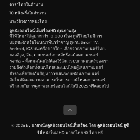
ตลก
ดาราไทยในตำนาน
ดูหนังจีน China
10 หนังฝรั่งในตำนาน
ประวัติวงการหนังไทย
unknown
ดูหนังออนไลน์ เต็มเรื่อง HD คุณภาพสุง
ดูหนังอีโรติก R18+ erotic
มีให้ใหม่ๆให้ดูมากกว่า 10,000 เรื่อง ดูฟรีโดยไม่มีการ
หยุดชะงักหรือโฆษณาที่น่ารำคาญ ดูผ่าน Smart TV,
บู๊
Android, iOS บนเครือข่ายใด ๆ เลือกจากภาพยนตร์ไทย,
ฮอลลีวูด, จีน, ภาพยนตร์เกาหลีหรือแม้แต่ภาพยนตร์
หนังฝรั่ง
Netflix - ทั้งหมดโดยไม่ต้องใช้เงิน ระบบภาพยนตร์ของเรา
ดูหนังสารคดี Documentary
รวมถึงตัวเลือกทั้งแบบไทยและแบบไทยผู้เล่นภาพยนตร์
สำรองเพื่อป้องกันปัญหาการเล่นระบบซ่อมภาพยนตร์
สยองขวัญ
อัตโนมัติและความสามารถในการดาวน์โหลดภาพยนตร์
ฟรี สนุกกับการดูภาพยนตร์ออนไลน์ในปี 2025 ฟรีตลอดไป
ดูหนังอินเดีย India
ดูหนังประวัติศาสตร์ History
ดูหนังจีนฮ่องกง Hong Kong
ดูหนังฝรั่งเศส France
© 2026 by
นายหนัง ดูหนังออนไลน์เต็มเรื่อง
. โดย
ดูหนังออนไลน์
ดูซี
รีส์
หนังใหม่ HD พากย์ไทย ซับไทย ฟรี
ดูหนังฝรั่งแคนนาดา Canada