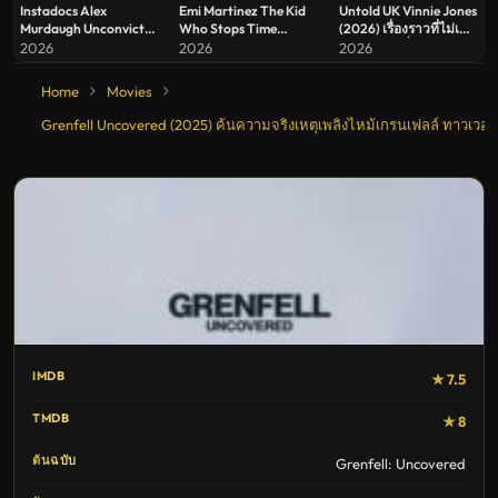
Instadocs Alex
Emi Martinez The Kid
Untold UK Vinnie Jones
Murdaugh Unconvicted
Who Stops Time
(2026) เรื่องราวที่ไม่เคย
(2026) สารคดีปุบปับ จับ
(2026) เอมิเลียโน มาร์ติ
เล่าของ วินนี่ โจนส์
2026
2026
2026
สารพัดประเด็น พลิกคดี อ
เนซ เจ้าหนูผู้หยุดเวลา
เล็กซ์ เมอร์ดอห์
Home
Movies
Grenfell Uncovered (2025) ค้นความจริงเหตุเพลิงไหม้เกรนเฟลล์ ทาวเวอร์
IMDB
★ 7.5
TMDB
★ 8
ต้นฉบับ
Grenfell: Uncovered