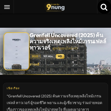
9
nung
นายหนัง
Grenfell Uncovered (2025) ค้น
ความจริงเหตุเพลิงไหม้เกรนเฟลล์
ทาวเวอร์
ดูหนังออนไลน์ HD
2025
101 Min.
HD
Grenfell
สารคดี
Uncovered
(2025)
ค้น
ความ
จริง
เหตุ
เพลิง
เนื้อเรื่อง
ไหม้
เก
“Grenfell Uncovered (2025) ค้นความจริงเหตุเพลิงไหม้เกรน
รน
เฟล
เฟลล์ ทาวเวอร์ ผู้รอดชีวิต พยาน และผู้เชี่ยวชาญ ร่วมถ่ายทอด
ล์
ทาวเวอร์
เรื่องราวของเหตุเพลิงไหม้น่าสลดใจ ที่แผดเผาอาคาร