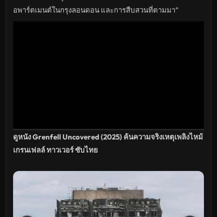
ดู
หนัง
อพาร์ตเมนต์ในกรุงลอนดอน และการสืบสวนที่ตามมา”
ใหม่
พากย์
ไทย
ซับ
ไทย
เต็ม
เรื่อง
HD
อัปเดต
ล่าสุด
ดูหนัง Grenfell Uncovered (2025) ค้นความจริงเหตุเพลิงไหม้
เกรนเฟลล์ ทาวเวอร์ ซับไทย