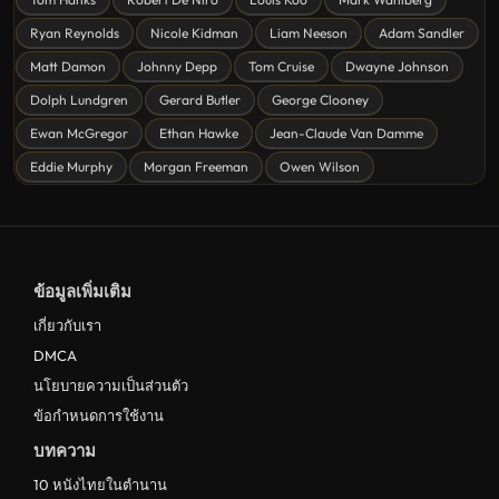
หนังชีวิต
Ryan Reynolds
Nicole Kidman
Liam Neeson
Adam Sandler
ดูหนังแฟนตาซี Fantasy
Matt Damon
Johnny Depp
Tom Cruise
Dwayne Johnson
ดูหนังลึกลับ Mystery
Dolph Lundgren
Gerard Butler
George Clooney
Ewan McGregor
Ethan Hawke
Jean-Claude Van Damme
ดูหนังอนิเมชั่น Animation
Eddie Murphy
Morgan Freeman
Owen Wilson
ดูหนังไซไฟ Sci-Fi
ดูหนังครอบครัว Family
ดูหนังฝรั่งอังกฤษ UK
ข้อมูลเพิ่มเติม
ดูหนังญี่ปุ่น Japan
เกี่ยวกับเรา
ดูหนังไทย Thailand
DMCA
ดูหนังชีวประวัติ Biography
นโยบายความเป็นส่วนตัว
ข้อกำหนดการใช้งาน
ดูหนังเกาหลีใต้ South Korea
บทความ
ระทึกขวัญ
10 หนังไทยในตำนาน