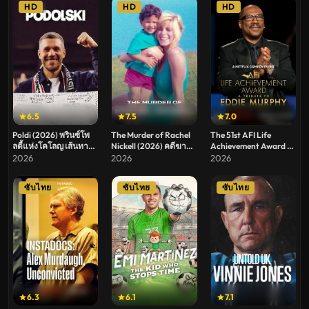
HD
HD
HD
6.5
7.5
7.0
Poldi (2026) พรินซ์โพ
The Murder of Rachel
The 51st AFI Life
ลดี้แห่งโคโลญ เส้นทาง
Nickell (2026) คดีฆาต
Achievement Award A
ชีวิตนักเตะ
กรรมเรเชล นิกเคลล์
Tribute to Eddie
2026
2026
2026
Murphy (2026) เอ็ดดี้ เม
อร์ฟี่ รางวัลเกียรติยศจาก
ซับไทย
ซับไทย
ซับไทย
สถาบันภาพยนตร์
อเมริกัน
6.3
6.1
7.1