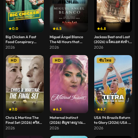
0.0
6.5
6.8
Big Chicken A Fast
Miguel Ángel Blanco
Jackass Best and Last
Food Conspiracy
The 48 Hours that
(2026) แจ็คแอส ส่งท้าย
(2026) ธุรกิจฟาร์มไก่
Changed Spain (2026)
ให้สุด
2026
2026
2026
แผนสมคบคิดวงการ
คดีลักพาตัวมิเกล อังเฮล
ฟาสต์ฟู้ด
บลังโก 48 ชั่วโมงที่
HD
HD
ซับไทย
เปลี่ยนสเปน
7.0
6.3
6.7
Chris & Martina The
Maternal Instinct
USA 94 Brazils Return
Final Set (2026) คริสกับ
(2026) สัญชาตญาณ
to Glory (2026) USA 94
มาร์ตินา สู้สุดใจในเซ็ต
ของแม่ ปริศนาคดีเทย์
บราซิลคืนบัลลังก์
2026
2026
2026
สุดท้าย
เลอร์ พาร์เกอร์