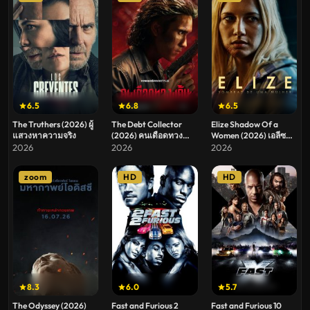
6.5
6.8
6.5
The Truthers (2026) ผู้
The Debt Collector
Elize Shadow Of a
แสวงหาความจริง
(2026) คนเดือดทวง
Women (2026) เอลีซ
แค้น
หญิงสาวในเงาโศก
2026
2026
2026
zoom
HD
HD
8.3
6.0
5.7
The Odyssey (2026)
Fast and Furious 2
Fast and Furious 10