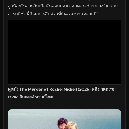
หนัง
ใหม่
ลูกน้อยในสวนวิมเบิลดันคอมมอน ลอนดอน ช่วงกลางวันแสกๆ
พากย์
ไทย
สารคดีชุดนี้ตีแผ่การสืบสวนที่กินเวลานานหลายปี”
ซับ
ไทย
เต็ม
เรื่อง
HD
อัปเดต
ล่าสุด
ดูหนัง The Murder of Rachel Nickell (2026) คดีฆาตกรรม
เรเชล นิกเคลล์ พากย์ไทย