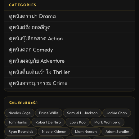
CATEGORIES
ดูหนังดราม่า Drama
ดูหนังฝรั่ง ฮอลลีวูด
ดูหนังบู๊เลือดสาด Action
ดูหนังตลก Comedy
ดูหนังผจญภัย Adventure
ดูหนังตื่นเต้นเร้าใจ Thriller
ดูหนังอาชญากรรม Crime
United States
นักแสดงแนะนำ
ดูหนังสยองขวัญ Horror
Nicolas Cage
Bruce Willis
Samuel L. Jackson
Jackie Chan
ดูหนังโรแมนติก Romance
Tom Hanks
Robert De Niro
Louis Koo
Mark Wahlberg
หนังชีวิต
Ryan Reynolds
Nicole Kidman
Liam Neeson
Adam Sandler
ดูหนังแฟนตาซี Fantasy