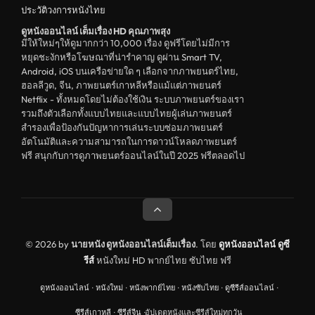
ประวัติวงการหนังไทย
unknown
ดูหนังออนไลน์ เต็มเรื่อง HD คุณภาพสุง
ดูหนังอีโรติก R18+ erotic
มีให้ใหม่ๆให้ดูมากกว่า 10,000 เรื่อง ดูฟรีโดยไม่มีการ
หยุดชะงักหรือโฆษณาที่น่ารำคาญ ดูผ่าน Smart TV,
บู๊
Android, iOS บนเครือข่ายใด ๆ เลือกจากภาพยนตร์ไทย,
ฮอลลีวูด, จีน, ภาพยนตร์เกาหลีหรือแม้แต่ภาพยนตร์
หนังฝรั่ง
Netflix - ทั้งหมดโดยไม่ต้องใช้เงิน ระบบภาพยนตร์ของเรา
ดูหนังสารคดี Documentary
รวมถึงตัวเลือกทั้งแบบไทยและแบบไทยผู้เล่นภาพยนตร์
สำรองเพื่อป้องกันปัญหาการเล่นระบบซ่อมภาพยนตร์
สยองขวัญ
อัตโนมัติและความสามารถในการดาวน์โหลดภาพยนตร์
ฟรี สนุกกับการดูภาพยนตร์ออนไลน์ในปี 2025 ฟรีตลอดไป
ดูหนังอินเดีย India
ดูหนังประวัติศาสตร์ History
ดูหนังจีนฮ่องกง Hong Kong
ดูหนังฝรั่งเศส France
© 2026 by
นายหนัง ดูหนังออนไลน์เต็มเรื่อง
. โดย
ดูหนังออนไลน์
ดูซี
รีส์
หนังใหม่ HD พากย์ไทย ซับไทย ฟรี
ดูหนังฝรั่งแคนนาดา Canada
ดูหนังออนไลน์
·
หนังใหม่
·
หนังพากย์ไทย
·
หนังซับไทย
·
ดูซีรีส์ออนไลน์
·
หนังรักโรแมนติก
ซีรีส์เกาหลี
·
ซีรีส์จีน
·
อัปเดตหนังและซีรีส์ใหม่ทุกวัน