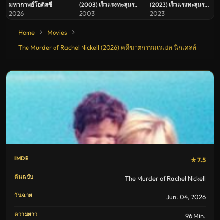
มหากาพย์โอดิสซี
(2003) เร็วแรงทะลุนรก
(2023) เร็วแรงทะลุนรก
2
10
2026
2003
2023
Home
Movies
The Murder of Rachel Nickell (2026) คดีฆาตกรรมเรเชล นิกเคลล์
IMDB
★ 7.5
ต้นฉบับ
The Murder of Rachel Nickell
วันฉาย
Jun. 04, 2026
ความยาว
96 Min.