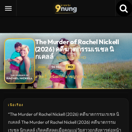
9
nung
นายหนัง
The Murder of Rachel Nickell
(2026) คดีฆาตกรรมเรเชล นิ
กเคลล์
ดูหนังออนไลน์ HD
2026
96 Min.
HD
The
สารคดี
หนังฝรั่ง
อาชญากรรม
·
·
Murder
of
Rachel
Nickell
(2026)
คดี
ฆาต
เนื้อเรื่อง
กร
รม
“The Murder of Rachel Nickell (2026) คดีฆาตกรรมเรเชล นิ
เรเชล
นิ
กเคลล์ The Murder of Rachel Nickell (2026) คดีฆาตกรรม
กเคลล์
ดู
เรเชล นิกเคลล์ เกิดคดีสลดเมื่อคุณแม่วัยสาวถูกสังหารต่อหน้า