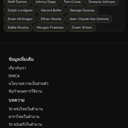
Matt Damon
Johnny Depp
Tom Cruise
Dwayne Johnson
ดูหนังลึกลับ Mystery
Dolph Lundgren
Gerard Butler
George Clooney
Ewan McGregor
Ethan Hawke
Jean-Claude Van Damme
ดูหนังอนิเมชั่น Animation
Eddie Murphy
Morgan Freeman
Owen Wilson
ดูหนังไซไฟ Sci-Fi
ดูหนังครอบครัว Family
ดูหนังฝรั่งอังกฤษ UK
ข้อมูลเพิ่มเติม
ดูหนังญี่ปุ่น Japan
เกี่ยวกับเรา
ดูหนังไทย Thailand
DMCA
ดูหนังชีวประวัติ Biography
นโยบายความเป็นส่วนตัว
ข้อกำหนดการใช้งาน
ดูหนังเกาหลีใต้ South Korea
บทความ
ระทึกขวัญ
10 หนังไทยในตำนาน
ตลก
ดาราไทยในตำนาน
ดูหนังจีน China
10 หนังฝรั่งในตำนาน