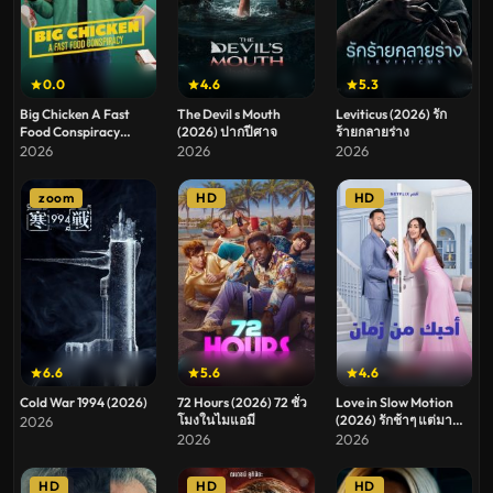
0.0
4.6
5.3
Big Chicken A Fast
The Devil s Mouth
Leviticus (2026) รัก
Food Conspiracy
(2026) ปากปีศาจ
ร้ายกลายร่าง
(2026) ธุรกิจฟาร์มไก่
2026
2026
2026
แผนสมคบคิดวงการ
ฟาสต์ฟู้ด
zoom
HD
HD
6.6
5.6
4.6
Cold War 1994 (2026)
72 Hours (2026) 72 ชั่ว
Love in Slow Motion
โมงในไมแอมี
(2026) รักช้าๆ แต่มา
2026
ชัวร์
2026
2026
HD
HD
HD