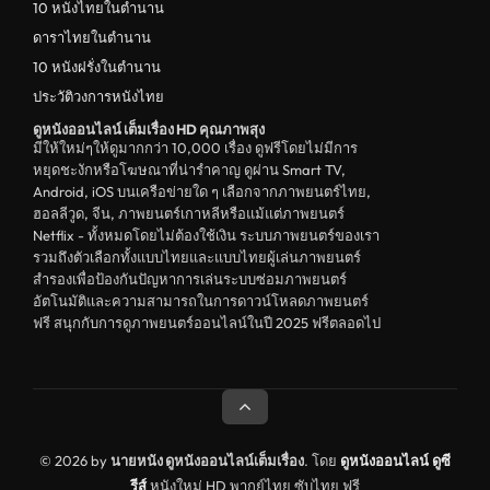
10 หนังไทยในตำนาน
ตลก
ดาราไทยในตำนาน
ดูหนังจีน China
10 หนังฝรั่งในตำนาน
ประวัติวงการหนังไทย
unknown
ดูหนังออนไลน์ เต็มเรื่อง HD คุณภาพสุง
ดูหนังอีโรติก R18+ erotic
มีให้ใหม่ๆให้ดูมากกว่า 10,000 เรื่อง ดูฟรีโดยไม่มีการ
หยุดชะงักหรือโฆษณาที่น่ารำคาญ ดูผ่าน Smart TV,
บู๊
Android, iOS บนเครือข่ายใด ๆ เลือกจากภาพยนตร์ไทย,
ฮอลลีวูด, จีน, ภาพยนตร์เกาหลีหรือแม้แต่ภาพยนตร์
หนังฝรั่ง
Netflix - ทั้งหมดโดยไม่ต้องใช้เงิน ระบบภาพยนตร์ของเรา
ดูหนังสารคดี Documentary
รวมถึงตัวเลือกทั้งแบบไทยและแบบไทยผู้เล่นภาพยนตร์
สำรองเพื่อป้องกันปัญหาการเล่นระบบซ่อมภาพยนตร์
สยองขวัญ
อัตโนมัติและความสามารถในการดาวน์โหลดภาพยนตร์
ฟรี สนุกกับการดูภาพยนตร์ออนไลน์ในปี 2025 ฟรีตลอดไป
ดูหนังอินเดีย India
ดูหนังประวัติศาสตร์ History
ดูหนังจีนฮ่องกง Hong Kong
ดูหนังฝรั่งเศส France
© 2026 by
นายหนัง ดูหนังออนไลน์เต็มเรื่อง
. โดย
ดูหนังออนไลน์
ดูซี
รีส์
หนังใหม่ HD พากย์ไทย ซับไทย ฟรี