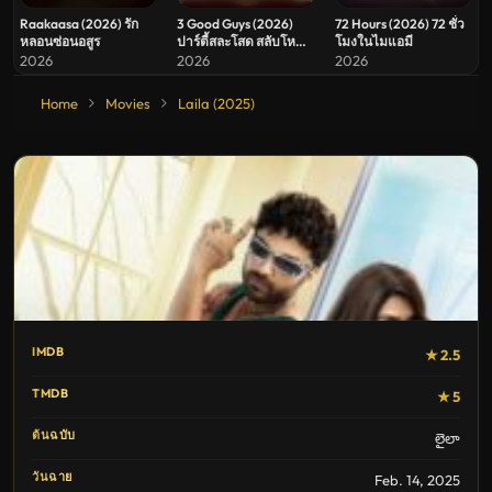
Raakaasa (2026) รัก
3 Good Guys (2026)
72 Hours (2026) 72 ชั่ว
หลอนซ่อนอสูร
ปาร์ตี้สละโสด สลับโหมด
โมงในไมแอมี
ข้ามคืน
2026
2026
2026
Home
Movies
Laila (2025)
IMDB
★ 2.5
TMDB
★ 5
ต้นฉบับ
లైలా
วันฉาย
Feb. 14, 2025