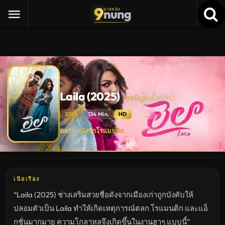
9
nung
นายหนัง
Laila (2025)
ดูหนังออนไลน์ HD
2025
134 Min.
HD
India
Laila
ตลก
หนังรักโรแมนติก
·
(2025)
ดู
หนัง
ใหม่
พากย์
ไทย
ซับ
เนื้อเรื่อง
ไทย
เต็ม
“Laila (2025) ช่างเสริมสวยชื่อดังจากเมืองเก่าถูกบังคับให้
เรื่อง
HD
ปลอมตัวเป็น Laila ทำให้เกิดเหตุการณ์ตลก โรแมนติก และแอ็
อัปเดต
ล่าสุด
กชั่นมากมาย ความโกลาหลจึงเกิดขึ้นในงานฮาๆ แบบนี้”