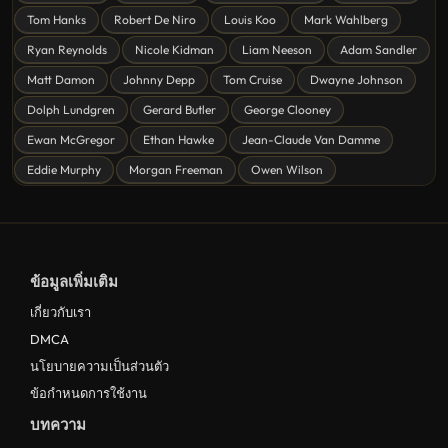
ดูหนังโรแมนติก Romance
Tom Hanks
Robert De Niro
Louis Koo
Mark Wahlberg
หนังชีวิต
Ryan Reynolds
Nicole Kidman
Liam Neeson
Adam Sandler
ดูหนังแฟนตาซี Fantasy
Matt Damon
Johnny Depp
Tom Cruise
Dwayne Johnson
ดูหนังลึกลับ Mystery
Dolph Lundgren
Gerard Butler
George Clooney
Ewan McGregor
Ethan Hawke
Jean-Claude Van Damme
ดูหนังอนิเมชั่น Animation
Eddie Murphy
Morgan Freeman
Owen Wilson
ดูหนังไซไฟ Sci-Fi
ดูหนังครอบครัว Family
ดูหนังฝรั่งอังกฤษ UK
ข้อมูลเพิ่มเติม
ดูหนังญี่ปุ่น Japan
เกี่ยวกับเรา
ดูหนังไทย Thailand
DMCA
ดูหนังชีวประวัติ Biography
นโยบายความเป็นส่วนตัว
ข้อกำหนดการใช้งาน
ดูหนังเกาหลีใต้ South Korea
บทความ
ระทึกขวัญ