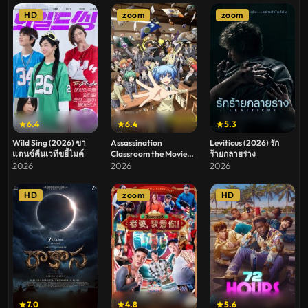
HD
zoom
zoom
6.4
6.4
5.3
Wild Sing (2026) ขา
Assassination
Leviticus (2026) รัก
แดนซ์คืนเวทีขยี้ไมค์
Classroom the Movie
ร้ายกลายร่าง
Our Time (2026)
2026
2026
2026
ห้องเรียนลอบสังหาร
เดอะ มูฟวี่ ห้วงเวลาของ
HD
zoom
HD
พวกเรา
7.0
4.8
5.6