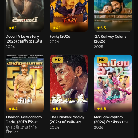
8.1
4.1
5.5
Dacoit A Love Story
Funky (2026)
12A Railway Colony
(2026) รอยรัก รอยแค้น
(2025)
2026
2026
2025
HD
HD
8.2
5.8
6.5
Theeran Adhigaaram
The Drunken Prodigy
Mor Lam Rhythm
Ondru (2017) ทีรัน อาดิก
(2026) พลังหมัดเมา
(2026) อ้ายต้าวว เอว
าอารัม ออนดรู
หวาน ระเบียบวาทะศิลป์
ดูหนังตื่นเต้นเร้าใจ
2024
2026
Thriller