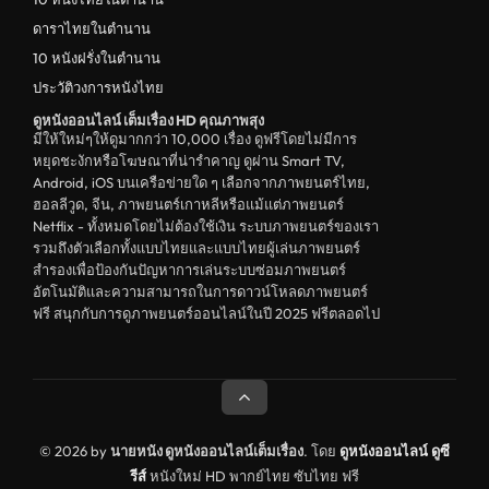
ดาราไทยในตำนาน
10 หนังฝรั่งในตำนาน
ประวัติวงการหนังไทย
ดูหนังออนไลน์ เต็มเรื่อง HD คุณภาพสุง
มีให้ใหม่ๆให้ดูมากกว่า 10,000 เรื่อง ดูฟรีโดยไม่มีการ
หยุดชะงักหรือโฆษณาที่น่ารำคาญ ดูผ่าน Smart TV,
Android, iOS บนเครือข่ายใด ๆ เลือกจากภาพยนตร์ไทย,
ฮอลลีวูด, จีน, ภาพยนตร์เกาหลีหรือแม้แต่ภาพยนตร์
Netflix - ทั้งหมดโดยไม่ต้องใช้เงิน ระบบภาพยนตร์ของเรา
รวมถึงตัวเลือกทั้งแบบไทยและแบบไทยผู้เล่นภาพยนตร์
สำรองเพื่อป้องกันปัญหาการเล่นระบบซ่อมภาพยนตร์
อัตโนมัติและความสามารถในการดาวน์โหลดภาพยนตร์
ฟรี สนุกกับการดูภาพยนตร์ออนไลน์ในปี 2025 ฟรีตลอดไป
© 2026 by
นายหนัง ดูหนังออนไลน์เต็มเรื่อง
. โดย
ดูหนังออนไลน์
ดูซี
รีส์
หนังใหม่ HD พากย์ไทย ซับไทย ฟรี