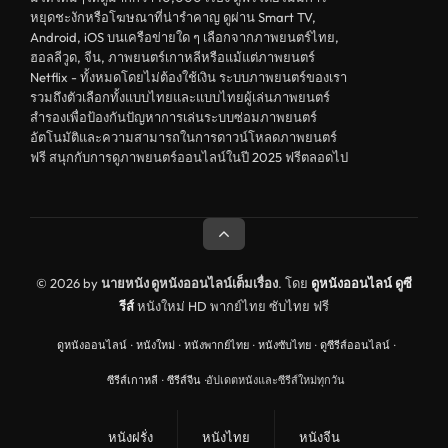
หยุดชะงักหรือโฆษณาที่น่ารำคาญ ดูผ่าน Smart TV,
Android, iOS บนเครือข่ายใด ๆ เลือกจากภาพยนตร์ไทย,
ฮอลลีวูด, จีน, ภาพยนตร์เกาหลีหรือแม้แต่ภาพยนตร์
Netflix - ทั้งหมดโดยไม่ต้องใช้เงิน ระบบภาพยนตร์ของเรา
รวมถึงตัวเลือกทั้งแบบไทยและแบบไทยผู้เล่นภาพยนตร์
สำรองเพื่อป้องกันปัญหาการเล่นระบบซ่อมภาพยนตร์
อัตโนมัติและความสามารถในการดาวน์โหลดภาพยนตร์
ฟรี สนุกกับการดูภาพยนตร์ออนไลน์ในปี 2025 ฟรีตลอดไป
© 2026 by
นายหนัง ดูหนังออนไลน์เต็มเรื่อง
. โดย
ดูหนังออนไลน์
ดูซี
รีส์
หนังใหม่ HD พากย์ไทย ซับไทย ฟรี
ดูหนังออนไลน์
·
หนังใหม่
·
หนังพากย์ไทย
·
หนังซับไทย
·
ดูซีรีส์ออนไลน์
·
ซีรีส์เกาหลี
·
ซีรีส์จีน
·
อัปเดตหนังและซีรีส์ใหม่ทุกวัน
หนังฝรั่ง
หนังไทย
หนังจีน