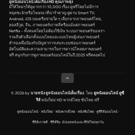
ดูหนังออนไลน์ เต็มเรื่อง HD คุณภาพสุง
มีให้ใหม่ๆให้ดูมากกว่า 10,000 เรื่อง ดูฟรีโดยไม่มีการ
หยุดชะงักหรือโฆษณาที่น่ารำคาญ ดูผ่าน Smart TV,
Android, iOS บนเครือข่ายใด ๆ เลือกจากภาพยนตร์ไทย,
ฮอลลีวูด, จีน, ภาพยนตร์เกาหลีหรือแม้แต่ภาพยนตร์
Netflix - ทั้งหมดโดยไม่ต้องใช้เงิน ระบบภาพยนตร์ของเรา
รวมถึงตัวเลือกทั้งแบบไทยและแบบไทยผู้เล่นภาพยนตร์
สำรองเพื่อป้องกันปัญหาการเล่นระบบซ่อมภาพยนตร์
อัตโนมัติและความสามารถในการดาวน์โหลดภาพยนตร์
ฟรี สนุกกับการดูภาพยนตร์ออนไลน์ในปี 2025 ฟรีตลอดไป
© 2026 by
นายหนัง ดูหนังออนไลน์เต็มเรื่อง
. โดย
ดูหนังออนไลน์
ดูซี
รีส์
หนังใหม่ HD พากย์ไทย ซับไทย ฟรี
ดูหนังออนไลน์
·
หนังใหม่
·
หนังพากย์ไทย
·
หนังซับไทย
·
ดูซีรีส์ออนไลน์
·
ซีรีส์เกาหลี
·
ซีรีส์จีน
·
อัปเดตหนังและซีรีส์ใหม่ทุกวัน