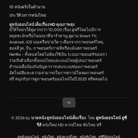
10 หนังฝรั่งในตำนาน
ประวัติวงการหนังไทย
ดูหนังออนไลน์ เต็มเรื่อง HD คุณภาพสุง
มีให้ใหม่ๆให้ดูมากกว่า 10,000 เรื่อง ดูฟรีโดยไม่มีการ
หยุดชะงักหรือโฆษณาที่น่ารำคาญ ดูผ่าน Smart TV,
Android, iOS บนเครือข่ายใด ๆ เลือกจากภาพยนตร์ไทย,
ฮอลลีวูด, จีน, ภาพยนตร์เกาหลีหรือแม้แต่ภาพยนตร์
Netflix - ทั้งหมดโดยไม่ต้องใช้เงิน ระบบภาพยนตร์ของเรา
รวมถึงตัวเลือกทั้งแบบไทยและแบบไทยผู้เล่นภาพยนตร์
สำรองเพื่อป้องกันปัญหาการเล่นระบบซ่อมภาพยนตร์
อัตโนมัติและความสามารถในการดาวน์โหลดภาพยนตร์
ฟรี สนุกกับการดูภาพยนตร์ออนไลน์ในปี 2025 ฟรีตลอดไป
© 2026 by
นายหนัง ดูหนังออนไลน์เต็มเรื่อง
. โดย
ดูหนังออนไลน์
ดูซี
รีส์
หนังใหม่ HD พากย์ไทย ซับไทย ฟรี
ดูหนังออนไลน์
·
หนังใหม่
·
หนังพากย์ไทย
·
หนังซับไทย
·
ดูซีรีส์ออนไลน์
·