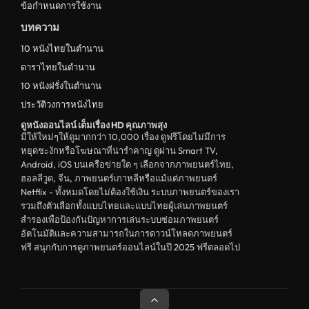
ข้อกำหนดการใช้งาน
บทความ
10 หนังไทยในตำนาน
ดาราไทยในตำนาน
10 หนังฝรั่งในตำนาน
ประวัติวงการหนังไทย
ดูหนังออนไลน์ เต็มเรื่อง HD คุณภาพสุง
มีให้ใหม่ๆให้ดูมากกว่า 10,000 เรื่อง ดูฟรีโดยไม่มีการ
หยุดชะงักหรือโฆษณาที่น่ารำคาญ ดูผ่าน Smart TV,
Android, iOS บนเครือข่ายใด ๆ เลือกจากภาพยนตร์ไทย,
ฮอลลีวูด, จีน, ภาพยนตร์เกาหลีหรือแม้แต่ภาพยนตร์
Netflix - ทั้งหมดโดยไม่ต้องใช้เงิน ระบบภาพยนตร์ของเรา
รวมถึงตัวเลือกทั้งแบบไทยและแบบไทยผู้เล่นภาพยนตร์
สำรองเพื่อป้องกันปัญหาการเล่นระบบซ่อมภาพยนตร์
อัตโนมัติและความสามารถในการดาวน์โหลดภาพยนตร์
ฟรี สนุกกับการดูภาพยนตร์ออนไลน์ในปี 2025 ฟรีตลอดไป