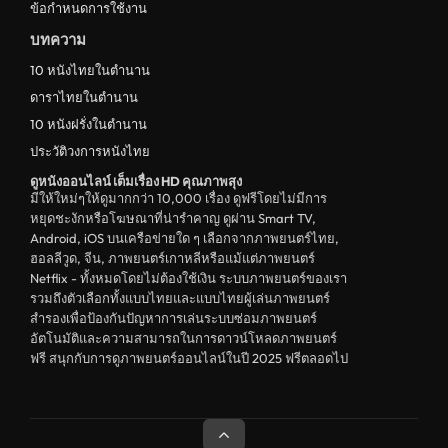
ข้อกำหนดการใช้งาน
บทความ
10 หนังไทยในตำนาน
ดาราไทยในตำนาน
10 หนังฝรั่งในตำนาน
ประวัติวงการหนังไทย
ดูหนังออนไลน์ เต็มเรื่อง HD คุณภาพสุง
มีให้ใหม่ๆให้ดูมากกว่า 10,000 เรื่อง ดูฟรีโดยไม่มีการ
หยุดชะงักหรือโฆษณาที่น่ารำคาญ ดูผ่าน Smart TV,
Android, iOS บนเครือข่ายใด ๆ เลือกจากภาพยนตร์ไทย,
ฮอลลีวูด, จีน, ภาพยนตร์เกาหลีหรือแม้แต่ภาพยนตร์
Netflix - ทั้งหมดโดยไม่ต้องใช้เงิน ระบบภาพยนตร์ของเรา
รวมถึงตัวเลือกทั้งแบบไทยและแบบไทยผู้เล่นภาพยนตร์
สำรองเพื่อป้องกันปัญหาการเล่นระบบซ่อมภาพยนตร์
อัตโนมัติและความสามารถในการดาวน์โหลดภาพยนตร์
ฟรี สนุกกับการดูภาพยนตร์ออนไลน์ในปี 2025 ฟรีตลอดไป