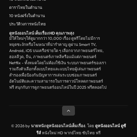
ดาราไทยในตำนาน
10 หนังฝรั่งในตำนาน
ประวัติวงการหนังไทย
ดูหนังออนไลน์ เต็มเรื่อง HD คุณภาพสุง
มีให้ใหม่ๆให้ดูมากกว่า 10,000 เรื่อง ดูฟรีโดยไม่มีการ
หยุดชะงักหรือโฆษณาที่น่ารำคาญ ดูผ่าน Smart TV,
Android, iOS บนเครือข่ายใด ๆ เลือกจากภาพยนตร์ไทย,
ฮอลลีวูด, จีน, ภาพยนตร์เกาหลีหรือแม้แต่ภาพยนตร์
Netflix - ทั้งหมดโดยไม่ต้องใช้เงิน ระบบภาพยนตร์ของเรา
รวมถึงตัวเลือกทั้งแบบไทยและแบบไทยผู้เล่นภาพยนตร์
สำรองเพื่อป้องกันปัญหาการเล่นระบบซ่อมภาพยนตร์
อัตโนมัติและความสามารถในการดาวน์โหลดภาพยนตร์
ฟรี สนุกกับการดูภาพยนตร์ออนไลน์ในปี 2025 ฟรีตลอดไป
© 2026 by
นายหนัง ดูหนังออนไลน์เต็มเรื่อง
. โดย
ดูหนังออนไลน์
ดูซี
รีส์
หนังใหม่ HD พากย์ไทย ซับไทย ฟรี